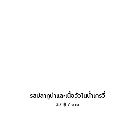
รสปลาทูน่าและเนื้อวัวในน้ำเกรวี่
37
฿
/ ถาด