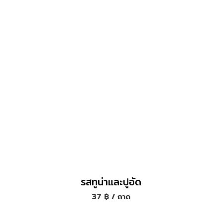
รสทูน่าและปูอัด
37
฿
/ ถาด