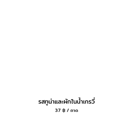
รสทูน่าและผักในน้ำเกรวี่
37
฿
/ ถาด