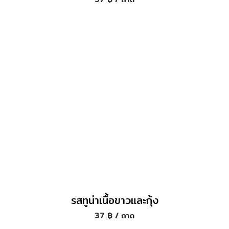
รสทูน่าเนื้อขาวและกุ้ง
37
฿
/ ถาด