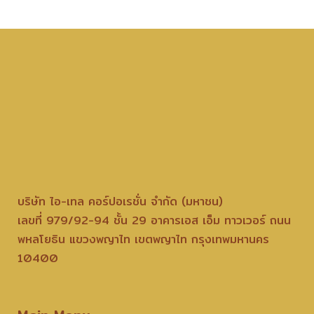
บริษัท ไอ-เทล คอร์ปอเรชั่น จำกัด (มหาชน)
เลขที่ 979/92-94 ชั้น 29 อาคารเอส เอ็ม ทาวเวอร์ ถนน
พหลโยธิน แขวงพญาไท เขตพญาไท กรุงเทพมหานคร
10400