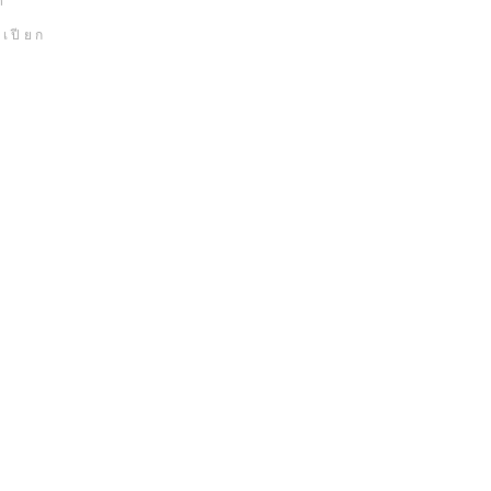
ด
เปียก