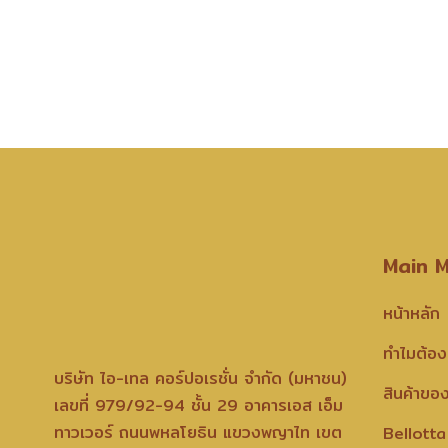
Main 
หน้าหลัก
ทำไมต้อง
บริษัท ไอ-เทล คอร์ปอเรชั่น จำกัด (มหาชน)
สินค้าขอ
เลขที่ 979/92-94 ชั้น 29 อาคารเอส เอ็ม
ทาวเวอร์ ถนนพหลโยธิน แขวงพญาไท เขต
Bellotta