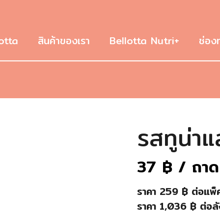
otta
สินค้าของเรา
Bellotta Nutri+
ช่อง
รสทูน่าแล
37
฿
/ ถาด
ราคา 259 ฿ ต่อแพ็ค 
ราคา 1,036 ฿ ต่อลัง