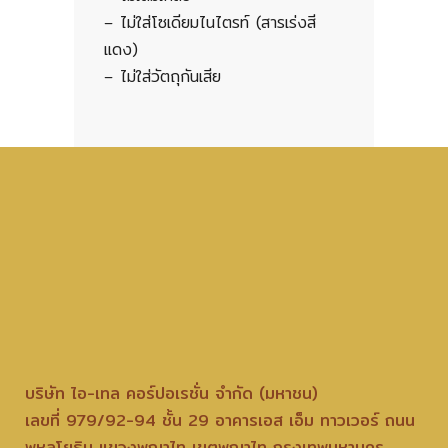
– ไม่ใส่โซเดียมไนไตรท์ (สารเร่งสี
แดง)
– ไม่ใส่วัตถุกันเสีย
บริษัท ไอ-เทล คอร์ปอเรชั่น จำกัด (มหาชน)
เลขที่ 979/92-94 ชั้น 29 อาคารเอส เอ็ม ทาวเวอร์ ถนน
พหลโยธิน แขวงพญาไท เขตพญาไท กรุงเทพมหานคร