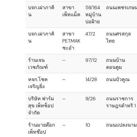
บจก.เผ่าภาคิ
สาขา
58/164
ถนนเพชรเกษ
น
เพ็ทแม็ค
หมู่บ้าน
บ่อฝ้าย
บจก.เผ่าภาคิ
สาขา
47/2
ถนนศรสกุล
น
PETMAK
ไทย
ชะอำ
ร้านเจน
–
97/12
ถนนบ้าน
เวชภัณฑ์
ดอนตูม
หจก.โชค
–
14/28
ถนนบัวคูณ
เจริญยิ่ง
บริษัท ฟาร์ม
–
9/26
ถนนราชการ
สุข เพ็ทช็อป
ราษฎรดำหริ 1
จำกัด
ร้านมายด๊อก
–
10
ถนนแปลงนาม
เพ็ทช๊อป