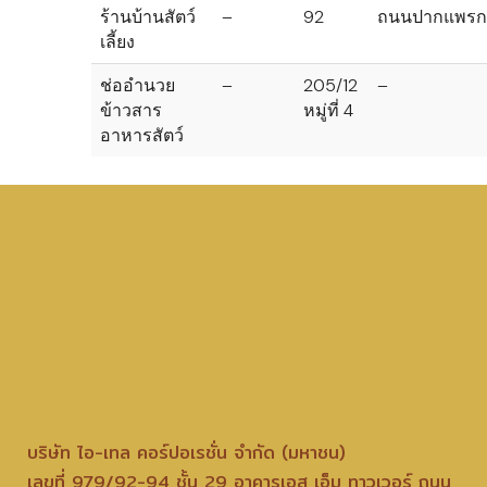
ร้านบ้านสัตว์
–
92
ถนนปากแพรก
เลี้ยง
ช่ออำนวย
–
205/12
–
ข้าวสาร
หมู่ที่ 4
อาหารสัตว์
บริษัท ไอ-เทล คอร์ปอเรชั่น จำกัด (มหาชน)
เลขที่ 979/92-94 ชั้น 29 อาคารเอส เอ็ม ทาวเวอร์ ถนน