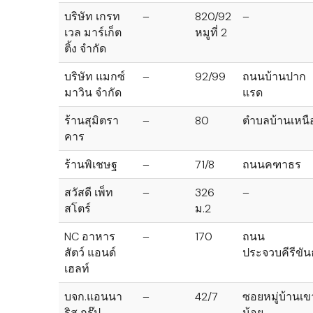
บริษัท เกรท
–
820/92
–
เวล มาร์เก็ต
หมูที่ 2
ติ้ง จำกัด
บริษัท แมกซ์
–
92/99
ถนนบ้านปาก
มาวิน จำกัด
แรด
ร้านสุมิตรา
–
80
ตำบลบ้านเหนื
คาร
ร้านพิเชษฐ
–
71/8
ถนนคฑาธร
สวัสดี เพ็ท
–
326
–
สโตร์
ม.2
NC อาหาร
–
170
ถนน
สัตว์ แอนด์
ประจวบคีรีขันธ
เฮลท์
บจก.แอนนา
–
42/7
ซอยหมู่บ้านเข
ริส กรุ๊ป
น้อย