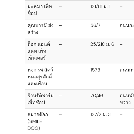
มะหมา เพ็ท
–
121/61 ม. 1
–
ช็อป
คุณบารมี ส่ง
–
56/7
ถนนก
สว่าง
ด็อก แอนด์
–
25/218 ม. 6
–
แคท เพ็ท
เซ็นเตอร์
หจก.รพ.สัตว์
–
1578
ถนนก
หมอสุรศักดิ์
และเพื่อน
ร้านรัติฟาร์ม
–
70/46
ถนนพั
เพ็ทช๊อป
ขวาง
สมายด๊อก
–
127/2 ม. 3
–
(SMILE
DOG)