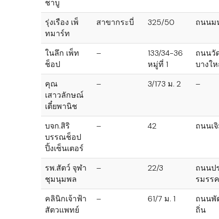
ชาบู
รุ่งเรือง เพ็
สาขากระบี่
325/50
ถนนม
ทมาร์ท
ในลึก เพ็ท
–
133/34-36
ถนนวัด
ช็อป
หมู่ที่ 1
บางให
คุณ
–
3/173 ม. 2
–
เสาวลักษณ์
เตี๋ยพานิช
บจก.สิริ
–
42
ถนนเจ
บรรณช็อป
ปิ้งเซ็นเตอร์
รพ.สัตว์ จุฬา
–
22/3
ถนนปร
ชุมนุมพล
รมรร
คลินิกเจ้าฟ้า
–
61/7 ม. 1
ถนนพั
สัตวแพทย์
ถิ่น