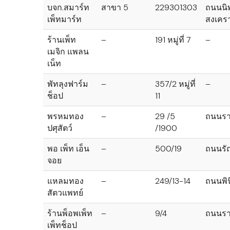
บจก.สมาร์ท
สาขา 5
229301303
ถนนนิพ
เพ็ทมาร์ท
สงเครา
ร้านเพ็ท
–
191 หมู่ที่ 7
–
เมจิก แพลน
เน็ท
พัทลุงฟาร์ม
–
357/2 หมู่ที่
–
ช็อป
11
พรหมทอง
–
29 /5
ถนนรา
ปศุสัตว์
/1900
พอ เพ็ท เอ็น
–
500/19
ถนนรั
จอย
แหลมทอง
–
249/13-14
ถนนพิน
สัตวแพทย์
ร้านพ็อพเพ็ท
–
9/4
ถนนรา
เพ็ทช็อป