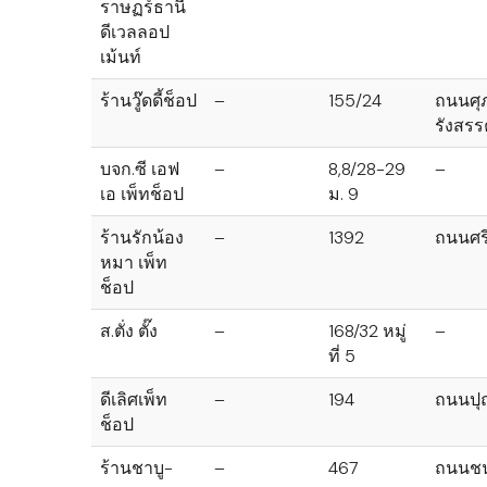
ราษฏร์ธานี
ดีเวลลอป
เม้นท์
ร้านวู๊ดดี้ช็อป
–
155/24
ถนนศุ
รังสรร
บจก.ซี เอฟ
–
8,8/28-29
–
เอ เพ็ทช็อป
ม. 9
ร้านรักน้อง
–
1392
ถนนศร
หมา เพ็ท
ช็อป
ส.ตั่ง ตั๊ง
–
168/32 หมู่
–
ที่ 5
ดีเลิศเพ็ท
–
194
ถนนปุ
ช็อป
ร้านชาบู-
–
467
ถนนช