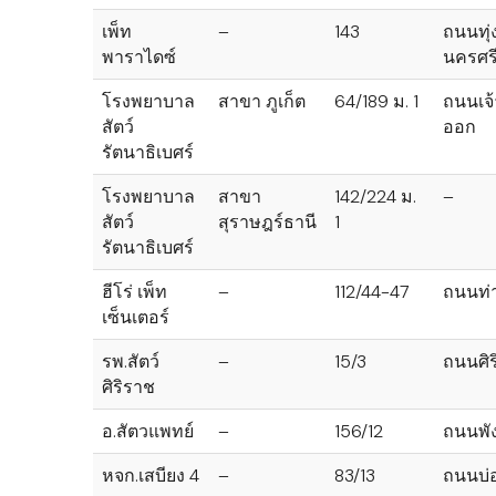
เพ็ท
–
143
ถนนทุ่
พาราไดซ์
นครศร
โรงพยาบาล
สาขา ภูเก็ต
64/189 ม. 1
ถนนเจ้
สัตว์
ออก
รัตนาธิเบศร์
โรงพยาบาล
สาขา
142/224 ม.
–
สัตว์
สุราษฎร์ธานี
1
รัตนาธิเบศร์
ฮีโร่ เพ็ท
–
112/44-47
ถนนท่า
เซ็นเตอร์
รพ.สัตว์
–
15/3
ถนนศิร
ศิริราช
อ.สัตวแพทย์
–
156/12
ถนนพั
หจก.เสบียง 4
–
83/13
ถนนบ่อ