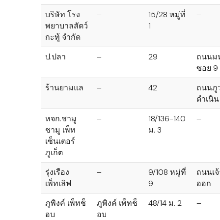
บริษัท โรง
–
15/28 หมู่ที่
–
พยาบาลสัตว์
1
กะทู้ จำกัด
ป.ปลา
–
29
ถนนม
ซอย 9
ร้านยามแล
–
42
ถนนภู
ดำเนิน
หจก.ชามู
–
18/136-140
–
ชามู เพ็ท
ม. 3
เซ็นเตอร์
ภูเก็ต
รุ่งเรือง
–
9/108 หมู่ที่
ถนนเจ้
เพ็ทเลิฟ
9
ออก
ภูพิงค์ เพ็ทช็
ภูพิงค์ เพ็ทช็
48/14 ม. 2
–
อบ
อบ