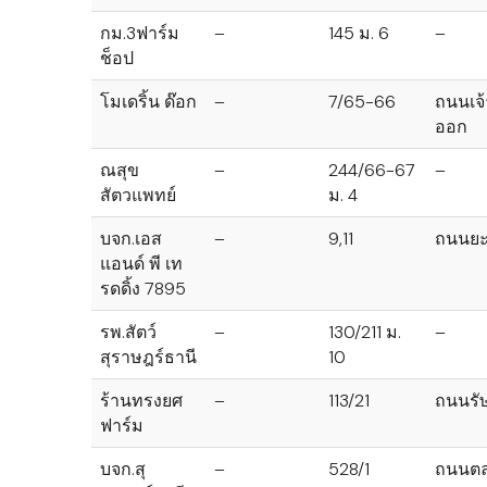
กม.3ฟาร์ม
–
145 ม. 6
–
ช็อป
โมเดริ้น ด๊อก
–
7/65-66
ถนนเจ้
ออก
ณสุข
–
244/66-67
–
สัตวแพทย์
ม. 4
บจก.เอส
–
9,11
ถนนยะ
แอนด์ พี เท
รดดิ้ง 7895
รพ.สัตว์
–
130/211 ม.
–
สุราษฎร์ธานี
10
ร้านทรงยศ
–
113/21
ถนนรั
ฟาร์ม
บจก.สุ
–
528/1
ถนนตล