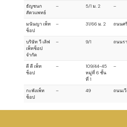
ธัญชนก
–
5/1 ม. 2
–
สัตวแพทย์
มนันญา เพ็ท
–
31/66 ม. 2
ถนนศรี
ช็อป
บริษัท วี เลิฟ
–
9/1
ถนนราษ
เพ็ทช็อป
จำกัด
ดี ดี เพ็ท
–
109/44-45
–
ช็อป
หมู่ที่ 6 ชั้น
ที่ 1
กะพังเพ็ท
–
49
ถนนเวี
ช็อป