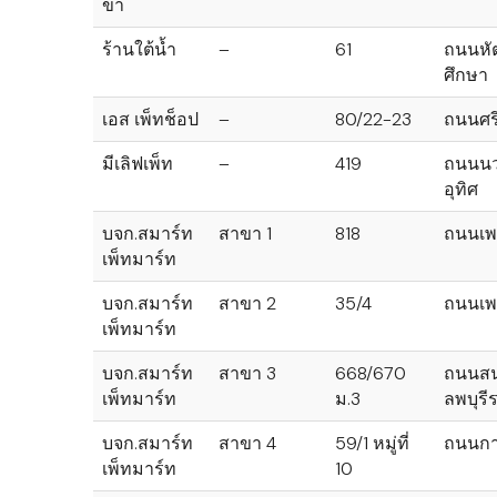
ขา
ร้านใต้น้ำ
–
61
ถนนหั
ศึกษา
เอส เพ็ทช็อป
–
80/22-23
ถนนศรี
มีเลิฟเพ็ท
–
419
ถนนนว
อุทิศ
บจก.สมาร์ท
สาขา 1
818
ถนนเพ
เพ็ทมาร์ท
บจก.สมาร์ท
สาขา 2
35/4
ถนนเพ
เพ็ทมาร์ท
บจก.สมาร์ท
สาขา 3
668/670
ถนนสน
เพ็ทมาร์ท
ม.3
ลพบุรี
บจก.สมาร์ท
สาขา 4
59/1 หมู่ที่
ถนนก
เพ็ทมาร์ท
10