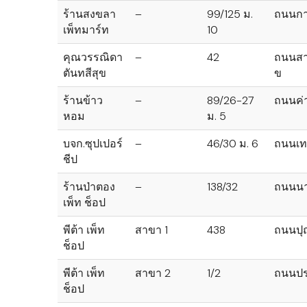
ร้านสงขลา
–
99/125 ม.
ถนนก
เพ็ทมาร์ท
10
คุณวรรณิดา
–
42
ถนนสา
ตันทสีสุข
ข
ร้านข้าว
–
89/26-27
ถนนค่า
หอม
ม. 5
บจก.ซุปเปอร์
–
46/30 ม. 6
ถนนเท
ชีป
ร้านป่าตอง
–
138/32
ถนนน
เพ็ท ช็อป
พีต้า เพ็ท
สาขา 1
438
ถนนปุ
ช็อป
พีต้า เพ็ท
สาขา 2
1/2
ถนนปร
ช็อป