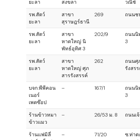
ยะลา
สงขลา
วณิช์
รพ.สัตว์
สาขา
269
ถนนช
ยะลา
สุราษฎร์ธานี
รพ.สัตว์
สาขา
202/9
ถนนนิพ
ยะลา
หาดใหญ่ นิ
3
พัทธ์อุทิศ 3
รพ.สัตว์
สาขา
262
ถนนศุ
ยะลา
หาดใหญ่ ศุภ
รังสรร
สารรังสรรค์
บจก.พีพีคอน
–
167/1
ถนนนิพ
เนอร์
3
เพดซ๊อป
ร้านข้าวหมา
–
26/53 ม. 8
ถนนเจ้
ข้าวแมว
ร้านแฟมิลี่
–
71/20
ซ.ท่าต