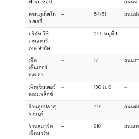
ฟาร์ม ช็อป
ถนนท่
หจก.ภูเก็ตโก
–
54/51
ถนนอ๋อ
รเซอรี่
บริษัท วีซี
–
255 หมู่ที่ 1
–
เวทอะกริ
เทค จำกัด
เพ็ท
–
171
ถนนราม
เซ็นเตอร์
สงขลา
เพ็ทเซ็นเตอร์
–
130 ม. 6
–
คอมเพล็กซ์
ร้านลูกปลาสุ
–
201
ถนนตล
ราษฎร์
ร้านสมาร์ท
–
818
ถนนเพ
เพ็ทมาร์ท