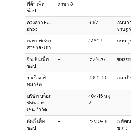
พีต้า เพ็ท
สาขา 3
–
–
ช็อป
ดวงดาว Pet
–
69/7
ถนนกา
shop
ราษฎร
เพท แพเรินท
–
44607
ถนนภูธ
สาขาสะเดา
จิระสินเพ็ท
–
152/426
ซอยชล
ช็อป
รุ่งเรืองเพ็
–
113/12-13
ถนนรั
ทมาร์ท
บริษัท บล็อก
–
404/15 หมู่
–
ซัพพลาย
2
เชน จำกัด
ลัคกี้ เพ็ท
–
22/30-31
ถ.พัฒ
ช็อป
ขวาง