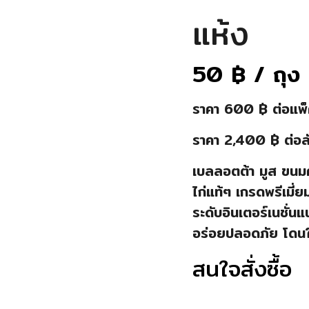
แห้ง
50
฿
/ ถุง
ราคา 600 ฿ ต่อแพ็ค 
ราคา 2,400 ฿ ต่อลัง
เบลลอตต้า มูส ขนมคร
ไก่แท้ๆ เกรดพรีเมี่ย
ระดับอินเตอร์เนชั่น
อร่อยปลอดภัย โดน
สนใจสั่งซื้อ