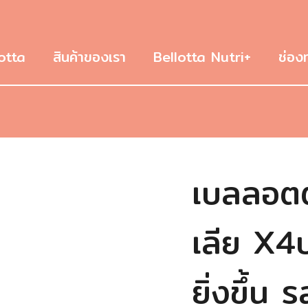
otta
สินค้าของเรา
Bellotta Nutri+
ช่อง
เบลลอตต
เลีย X4ป
ยิ่งขึ้น