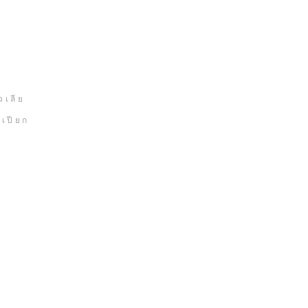
เลีย
เปียก