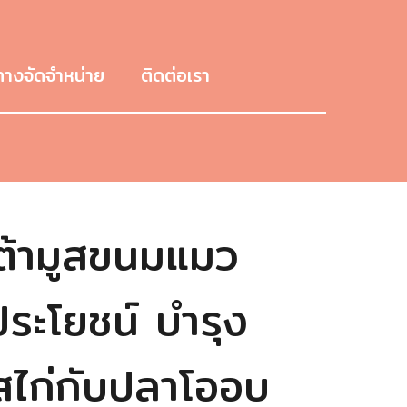
ทางจัดจำหน่าย
ติดต่อเรา
้ามูสขนมแมว
ระโยชน์ บำรุง
 รสไก่กับปลาโออบ