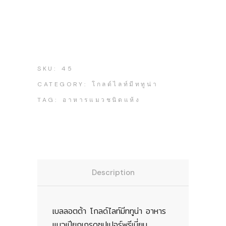
SKU:
45
CATEGORY:
โกลด์ไลท์มีททูน่า
TAG:
อาหารแมวชนิดแห้ง
Description
เบลลอตต้า โกลด์ไลท์มีททูน่า อาหาร
แมวเปียกเกรดซุปเปอร์พรีเมี่ยม