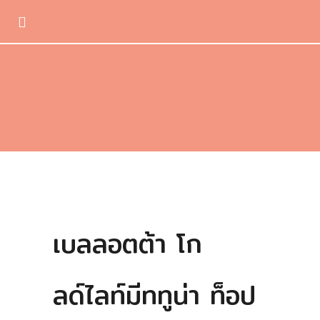
เบลลอตต้า โก
ลด์ไลท์มีททูน่า ท็อป