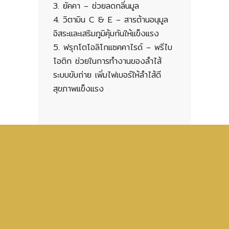
3. ยัคคา – ช่วยลดกลิ่นมูล
4. วิตามิน C & E – สารต้านอนุมูล
อิสระและเสริมภูมิคุ้มกันให้แข็งแรง
5. ฟรุกโตโอลิโกแซคคาไรด์ – พรีไบ
โอติก ช่วยในการทำงานของลำไส้
ระบบขับถ่าย เพิ่มไฟเบอร์ให้ลำไส้ดี
สุขภาพแข็งแรง