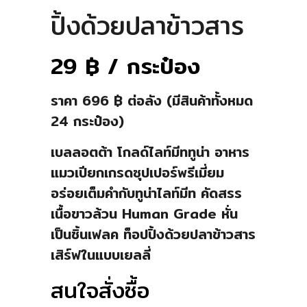
ปิ้งด้วยปลาข้าวสาร
29
฿
/ กระป๋อง
ราคา 696 ฿ ต่อลัง (มีสินค้าทั้งหมด
24 กระป๋อง)
เบลลอตต้า โกลด์ไลท์มีททูน่า อาหาร
แมวเปียกเกรดซุปเปอร์พรีเมี่ยม
อร่อยเต็มคำกับทูน่าไลท์มีท คัดสรร
เนื้อขาวล้วน Human Grade หั่น
เป็นชิ้นเฟลค ท็อปปิ้งด้วยปลาข้าวสาร
เสิร์ฟในแบบเยลลี่
สนใจสั่งซื้อ